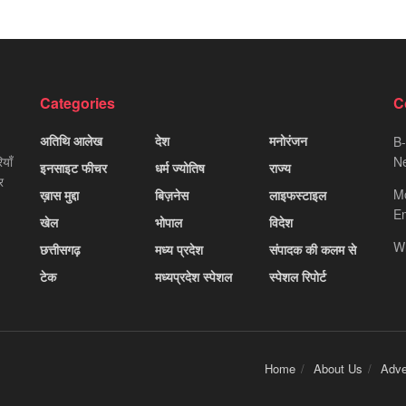
Categories
C
अतिथि आलेख
देश
मनोरंजन
B-
याँ
Ne
इनसाइट फीचर
धर्म ज्योतिष
राज्य
र
M
ख़ास मुद्दा
बिज़नेस
लाइफस्टाइल
Em
खेल
भोपाल
विदेश
W
छत्तीसगढ़
मध्य प्रदेश
संपादक की कलम से
टेक
मध्यप्रदेश स्पेशल
स्पेशल रिपोर्ट
Home
About Us
Adve