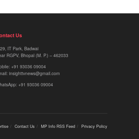
ontact Us
29, IT Park, Badwai
ar RGPV, Bhopal (M. P.) – 462033
obile: +91 93036 09004
ail: insighttvnews@gmail.com
hatsApp: +91 93036 09004
rtise
Contact Us
MP Info RSS Feed
Privacy Policy