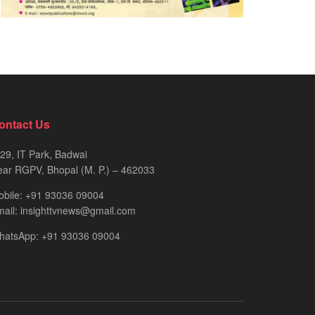
ontact Us
29, IT Park, Badwai
ar RGPV, Bhopal (M. P.) – 462033
obile: +91 93036 09004
ail: insighttvnews@gmail.com
hatsApp: +91 93036 09004