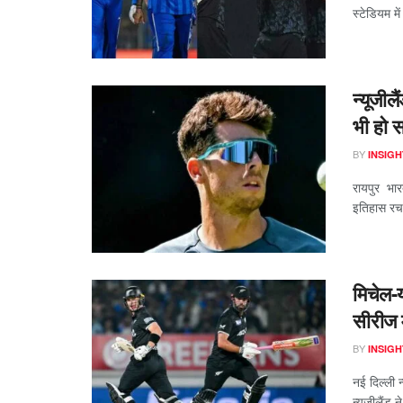
स्टेडियम मे
न्यूजी
भी हो स
BY
INSIGH
रायपुर भार
इतिहास रच 
मिचेल-य
सीरीज म
BY
INSIGH
नई दिल्ली 
न्यूजीलैंड ने