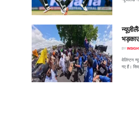
न्यूज़ी
भड़काऊ
BY
INSIGH
वेलिंग्टन न
गए हैं। सि