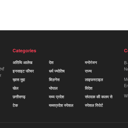
Categories
C
अतिथि आलेख
देश
मनोरंजन
B-
याँ
Ne
इनसाइट फीचर
धर्म ज्योतिष
राज्य
र
M
ख़ास मुद्दा
बिज़नेस
लाइफस्टाइल
Em
खेल
भोपाल
विदेश
W
छत्तीसगढ़
मध्य प्रदेश
संपादक की कलम से
टेक
मध्यप्रदेश स्पेशल
स्पेशल रिपोर्ट