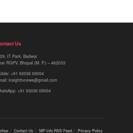
ontact Us
29, IT Park, Badwai
ar RGPV, Bhopal (M. P.) – 462033
obile: +91 93036 09004
ail: insighttvnews@gmail.com
hatsApp: +91 93036 09004
rtise
Contact Us
MP Info RSS Feed
Privacy Policy