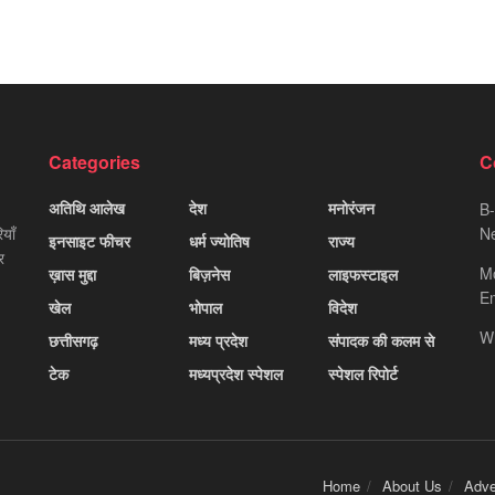
Categories
C
अतिथि आलेख
देश
मनोरंजन
B-
याँ
Ne
इनसाइट फीचर
धर्म ज्योतिष
राज्य
र
M
ख़ास मुद्दा
बिज़नेस
लाइफस्टाइल
Em
खेल
भोपाल
विदेश
W
छत्तीसगढ़
मध्य प्रदेश
संपादक की कलम से
टेक
मध्यप्रदेश स्पेशल
स्पेशल रिपोर्ट
Home
About Us
Adve