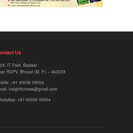
ontact Us
29, IT Park, Badwai
ar RGPV, Bhopal (M. P.) – 462033
obile: +91 93036 09004
ail: insighttvnews@gmail.com
hatsApp: +91 93036 09004