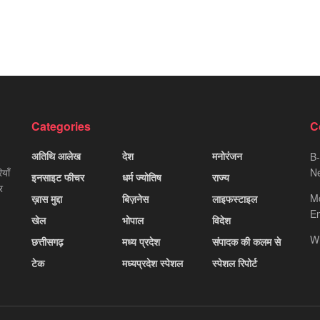
Categories
C
अतिथि आलेख
देश
मनोरंजन
B-
याँ
Ne
इनसाइट फीचर
धर्म ज्योतिष
राज्य
र
M
ख़ास मुद्दा
बिज़नेस
लाइफस्टाइल
Em
खेल
भोपाल
विदेश
W
छत्तीसगढ़
मध्य प्रदेश
संपादक की कलम से
टेक
मध्यप्रदेश स्पेशल
स्पेशल रिपोर्ट