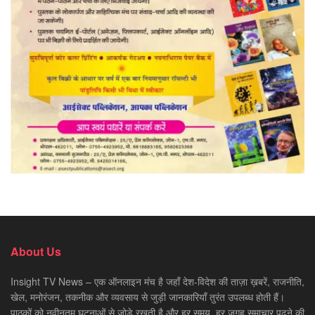
About Us
Insight TV News – एक ऑनलाइन मंच है जहाँ देश-विदेश की ताज़ा ख़बरें, राजनीति,
खेल, मनोरंजन, तकनीक और व्यवसाय से जुड़ी जानकारियाँ तुरंत उपलब्ध होती हैं।
पाठकों को नवीनतम घटनाओं से जोड़े रखती है और हर समय, हर जगह समाचार पढ़ने की