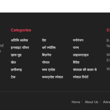
Categories
C
अतिथि आलेख
देश
मनोरंजन
B-
याँ
Ne
इनसाइट फीचर
धर्म ज्योतिष
राज्य
र
M
ख़ास मुद्दा
बिज़नेस
लाइफस्टाइल
Em
खेल
भोपाल
विदेश
W
छत्तीसगढ़
मध्य प्रदेश
संपादक की कलम से
टेक
मध्यप्रदेश स्पेशल
स्पेशल रिपोर्ट
Home
About Us
Adve