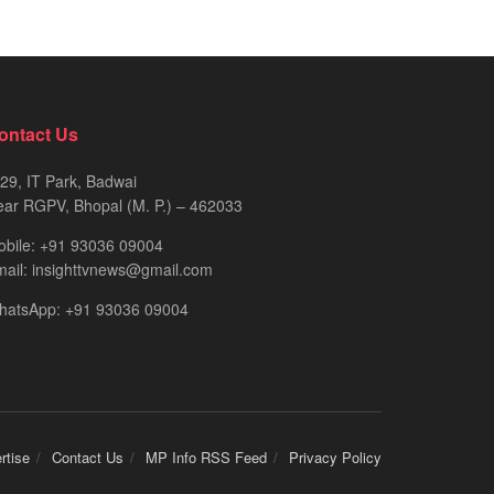
ontact Us
29, IT Park, Badwai
ar RGPV, Bhopal (M. P.) – 462033
obile: +91 93036 09004
ail: insighttvnews@gmail.com
hatsApp: +91 93036 09004
rtise
Contact Us
MP Info RSS Feed
Privacy Policy