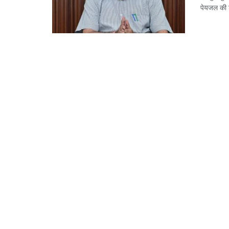
पेयजल की शु