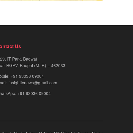
ontact Us
29, IT Park, Badwai
ar RGPV, Bhopal (M. P.) – 462033
obile: +91 93036 09004
ail: insighttvnews@gmail.com
hatsApp: +91 93036 09004