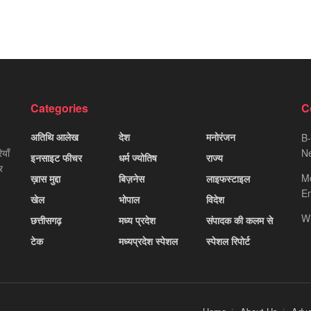
Categories
C
अतिथि आलेख
देश
मनोरंजन
B-
याँ
Ne
इनसाइट फीचर
धर्म ज्योतिष
राज्य
र
M
ख़ास मुद्दा
बिज़नेस
लाइफस्टाइल
Em
खेल
भोपाल
विदेश
W
छत्तीसगढ़
मध्य प्रदेश
संपादक की कलम से
टेक
मध्यप्रदेश स्पेशल
स्पेशल रिपोर्ट