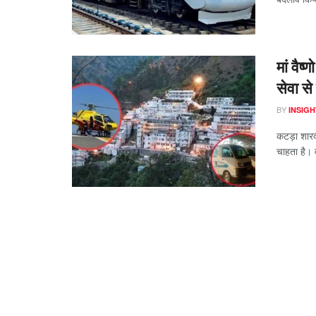
मां वैष
सेवा से
BY
INSIGH
कटड़ा शारदीय
चाहता है। 