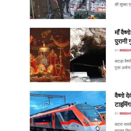
की सुरक्षा एज
माँ वैष
पुरानी 
BY
INSIGH
कटड़ा वैष्ण
पूजा अर्चना 
वैष्णो 
टाइमिं
BY
INSIGH
कटरा भारतीय
बदलाव किया