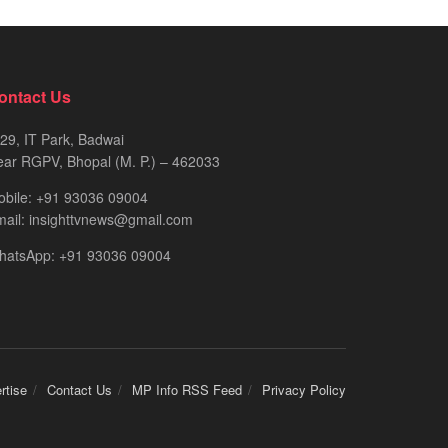
ontact Us
29, IT Park, Badwai
ar RGPV, Bhopal (M. P.) – 462033
obile: +91 93036 09004
ail: insighttvnews@gmail.com
hatsApp: +91 93036 09004
rtise
Contact Us
MP Info RSS Feed
Privacy Policy