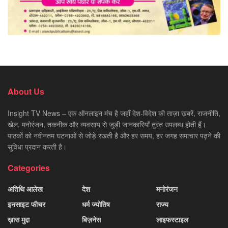
About Us
Insight TV News – एक ऑनलाइन मंच है जहाँ देश-विदेश की ताज़ा ख़बरें, राजनीति,
खेल, मनोरंजन, तकनीक और व्यवसाय से जुड़ी जानकारियाँ तुरंत उपलब्ध होती हैं।
पाठकों को नवीनतम घटनाओं से जोड़े रखती है और हर समय, हर जगह समाचार पढ़ने की
सुविधा प्रदान करती है।
Categories
अतिथि आलेख
देश
मनोरंजन
इनसाइट फीचर
धर्म ज्योतिष
राज्य
ख़ास मुद्दा
बिज़नेस
लाइफस्टाइल