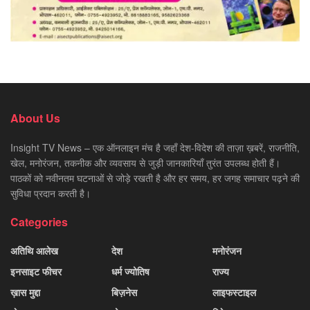
About Us
Insight TV News – एक ऑनलाइन मंच है जहाँ देश-विदेश की ताज़ा ख़बरें, राजनीति,
खेल, मनोरंजन, तकनीक और व्यवसाय से जुड़ी जानकारियाँ तुरंत उपलब्ध होती हैं।
पाठकों को नवीनतम घटनाओं से जोड़े रखती है और हर समय, हर जगह समाचार पढ़ने की
सुविधा प्रदान करती है।
Categories
अतिथि आलेख
देश
मनोरंजन
इनसाइट फीचर
धर्म ज्योतिष
राज्य
ख़ास मुद्दा
बिज़नेस
लाइफस्टाइल