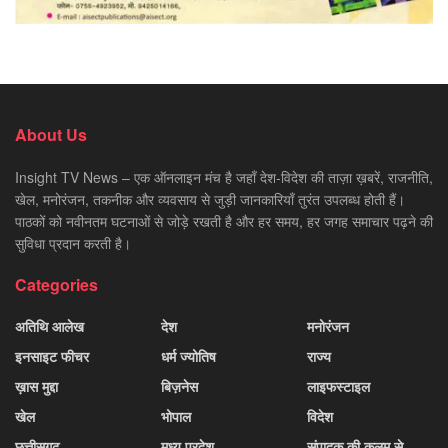
About Us
Insight TV News – एक ऑनलाइन मंच है जहाँ देश-विदेश की ताज़ा ख़बरें, राजनीति,
खेल, मनोरंजन, तकनीक और व्यवसाय से जुड़ी जानकारियाँ तुरंत उपलब्ध होती हैं।
पाठकों को नवीनतम घटनाओं से जोड़े रखती है और हर समय, हर जगह समाचार पढ़ने की
सुविधा प्रदान करती है।
Categories
अतिथि आलेख
देश
मनोरंजन
इनसाइट फीचर
धर्म ज्योतिष
राज्य
ख़ास मुद्दा
बिज़नेस
लाइफस्टाइल
खेल
भोपाल
विदेश
छत्तीसगढ़
मध्य प्रदेश
संपादक की कलम से