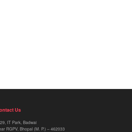
ontact Us
29, IT Park, Badwai
ar RGPV, Bhopal (M. P.) – 462033