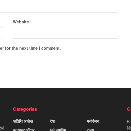
Website
r for the next time I comment.
Categories
C
अतिथि आलेख
देश
मनोरंजन
B-
याँ
Ne
इनसाइट फीचर
धर्म ज्योतिष
राज्य