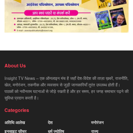
About Us
Insight TV News – एक ऑनलाइन मंच है जहाँ देश-विदेश की ताज़ा ख़बरें, राजनीति,
खेल, मनोरंजन, तकनीक और व्यवसाय से जुड़ी जानकारियाँ तुरंत उपलब्ध होती हैं।
पाठकों को नवीनतम घटनाओं से जोड़े रखती है और हर समय, हर जगह समाचार पढ़ने की
सुविधा प्रदान करती है।
Categories
अतिथि आलेख
देश
मनोरंजन
इनसाइट फीचर
धर्म ज्योतिष
राज्य