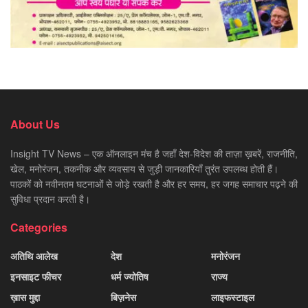
About Us
Insight TV News – एक ऑनलाइन मंच है जहाँ देश-विदेश की ताज़ा ख़बरें, राजनीति,
खेल, मनोरंजन, तकनीक और व्यवसाय से जुड़ी जानकारियाँ तुरंत उपलब्ध होती हैं।
पाठकों को नवीनतम घटनाओं से जोड़े रखती है और हर समय, हर जगह समाचार पढ़ने की
सुविधा प्रदान करती है।
Categories
अतिथि आलेख
देश
मनोरंजन
इनसाइट फीचर
धर्म ज्योतिष
राज्य
ख़ास मुद्दा
बिज़नेस
लाइफस्टाइल