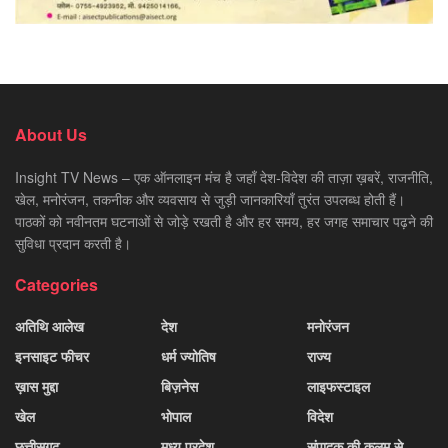
About Us
Insight TV News – एक ऑनलाइन मंच है जहाँ देश-विदेश की ताज़ा ख़बरें, राजनीति,
खेल, मनोरंजन, तकनीक और व्यवसाय से जुड़ी जानकारियाँ तुरंत उपलब्ध होती हैं।
पाठकों को नवीनतम घटनाओं से जोड़े रखती है और हर समय, हर जगह समाचार पढ़ने की
सुविधा प्रदान करती है।
Categories
अतिथि आलेख
देश
मनोरंजन
इनसाइट फीचर
धर्म ज्योतिष
राज्य
ख़ास मुद्दा
बिज़नेस
लाइफस्टाइल
खेल
भोपाल
विदेश
छत्तीसगढ़
मध्य प्रदेश
संपादक की कलम से