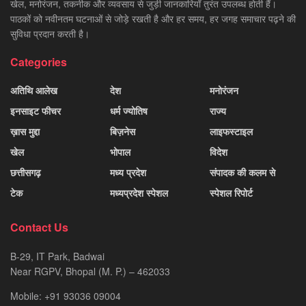
खेल, मनोरंजन, तकनीक और व्यवसाय से जुड़ी जानकारियाँ तुरंत उपलब्ध होती हैं।
पाठकों को नवीनतम घटनाओं से जोड़े रखती है और हर समय, हर जगह समाचार पढ़ने की
सुविधा प्रदान करती है।
Categories
अतिथि आलेख
देश
मनोरंजन
इनसाइट फीचर
धर्म ज्योतिष
राज्य
ख़ास मुद्दा
बिज़नेस
लाइफस्टाइल
खेल
भोपाल
विदेश
छत्तीसगढ़
मध्य प्रदेश
संपादक की कलम से
टेक
मध्यप्रदेश स्पेशल
स्पेशल रिपोर्ट
Contact Us
B-29, IT Park, Badwai
Near RGPV, Bhopal (M. P.) – 462033
Mobile: +91 93036 09004