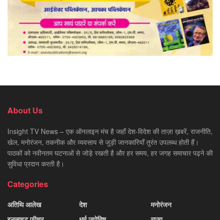
About Us
Insight TV News – एक ऑनलाइन मंच है जहाँ देश-विदेश की ताज़ा ख़बरें, राजनीति,
खेल, मनोरंजन, तकनीक और व्यवसाय से जुड़ी जानकारियाँ तुरंत उपलब्ध होती हैं।
पाठकों को नवीनतम घटनाओं से जोड़े रखती है और हर समय, हर जगह समाचार पढ़ने की
सुविधा प्रदान करती है।
Categories
अतिथि आलेख
देश
मनोरंजन
इनसाइट फीचर
धर्म ज्योतिष
राज्य