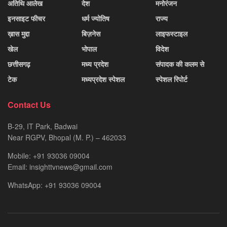
अतिथि आलेख
देश
मनोरंजन
इनसाइट फीचर
धर्म ज्योतिष
राज्य
ख़ास मुद्दा
बिज़नेस
लाइफस्टाइल
खेल
भोपाल
विदेश
छत्तीसगढ़
मध्य प्रदेश
संपादक की कलम से
टेक
मध्यप्रदेश स्पेशल
स्पेशल रिपोर्ट
Contact Us
B-29, IT Park, Badwai
Near RGPV, Bhopal (M. P.) – 462033
Mobile: +91 93036 09004
Email: insighttvnews@gmail.com
WhatsApp: +91 93036 09004