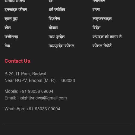
अतिथि आलेख
देश
मनोरंजन
इनसाइट फीचर
धर्म ज्योतिष
राज्य
ख़ास मुद्दा
बिज़नेस
लाइफस्टाइल
खेल
भोपाल
विदेश
छत्तीसगढ़
मध्य प्रदेश
संपादक की कलम से
टेक
मध्यप्रदेश स्पेशल
स्पेशल रिपोर्ट
Contact Us
B-29, IT Park, Badwai
Near RGPV, Bhopal (M. P.) – 462033
Mobile: +91 93036 09004
Email: insighttvnews@gmail.com
WhatsApp: +91 93036 09004