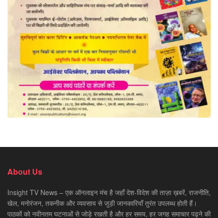
About Us
Insight TV News – एक ऑनलाइन मंच है जहाँ देश-विदेश की ताज़ा ख़बरें, राजनीति,
खेल, मनोरंजन, तकनीक और व्यवसाय से जुड़ी जानकारियाँ तुरंत उपलब्ध होती हैं।
पाठकों को नवीनतम घटनाओं से जोड़े रखती है और हर समय, हर जगह समाचार पढ़ने की