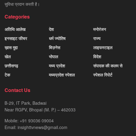
सुविधा प्रदान करती है।
Categories
अतिथि आलेख
देश
मनोरंजन
इनसाइट फीचर
धर्म ज्योतिष
राज्य
ख़ास मुद्दा
बिज़नेस
लाइफस्टाइल
खेल
भोपाल
विदेश
छत्तीसगढ़
मध्य प्रदेश
संपादक की कलम से
टेक
मध्यप्रदेश स्पेशल
स्पेशल रिपोर्ट
Contact Us
B-29, IT Park, Badwai
Near RGPV, Bhopal (M. P.) – 462033
Mobile: +91 93036 09004
Email: insighttvnews@gmail.com