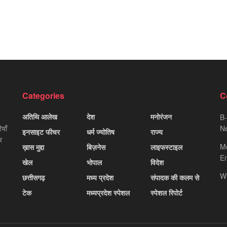
Categories
C
अतिथि आलेख
देश
मनोरंजन
B-
याँ
Ne
इनसाइट फीचर
धर्म ज्योतिष
राज्य
र
M
ख़ास मुद्दा
बिज़नेस
लाइफस्टाइल
Em
खेल
भोपाल
विदेश
W
छत्तीसगढ़
मध्य प्रदेश
संपादक की कलम से
टेक
मध्यप्रदेश स्पेशल
स्पेशल रिपोर्ट