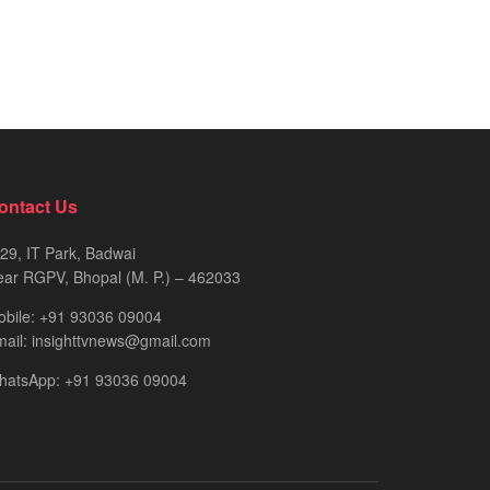
ontact Us
29, IT Park, Badwai
ar RGPV, Bhopal (M. P.) – 462033
obile: +91 93036 09004
ail: insighttvnews@gmail.com
hatsApp: +91 93036 09004