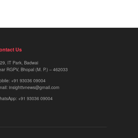
ontact Us
29, IT Park, Badwai
ar RGPV, Bhopal (M. P.) – 462033
obile: +91 93036 09004
ail: insighttvnews@gmail.com
hatsApp: +91 93036 09004