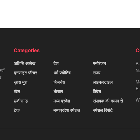
Categories
C
अतिथि आलेख
देश
मनोरंजन
B-
याँ
Ne
इनसाइट फीचर
धर्म ज्योतिष
राज्य
र
M
ख़ास मुद्दा
बिज़नेस
लाइफस्टाइल
Em
खेल
भोपाल
विदेश
W
छत्तीसगढ़
मध्य प्रदेश
संपादक की कलम से
टेक
मध्यप्रदेश स्पेशल
स्पेशल रिपोर्ट