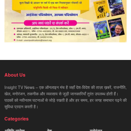
About Us
Insight TV News – एक ऑनलाइन मंच है जहाँ देश-विदेश की ताज़ा ख़बरें, राजनीति,
खेल, मनोरंजन, तकनीक और व्यवसाय से जुड़ी जानकारियाँ तुरंत उपलब्ध होती हैं।
पाठकों को नवीनतम घटनाओं से जोड़े रखती है और हर समय, हर जगह समाचार पढ़ने की
सुविधा प्रदान करती है।
Categories
अतिथि आलेख
देश
मनोरंजन