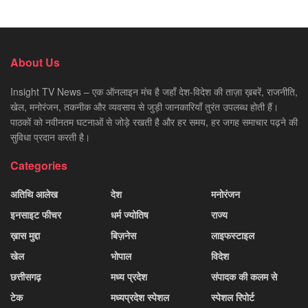
About Us
Insight TV News – एक ऑनलाइन मंच है जहाँ देश-विदेश की ताज़ा ख़बरें, राजनीति,
खेल, मनोरंजन, तकनीक और व्यवसाय से जुड़ी जानकारियाँ तुरंत उपलब्ध होती हैं।
पाठकों को नवीनतम घटनाओं से जोड़े रखती है और हर समय, हर जगह समाचार पढ़ने की
सुविधा प्रदान करती है।
Categories
अतिथि आलेख
देश
मनोरंजन
इनसाइट फीचर
धर्म ज्योतिष
राज्य
ख़ास मुद्दा
बिज़नेस
लाइफस्टाइल
खेल
भोपाल
विदेश
छत्तीसगढ़
मध्य प्रदेश
संपादक की कलम से
टेक
मध्यप्रदेश स्पेशल
स्पेशल रिपोर्ट