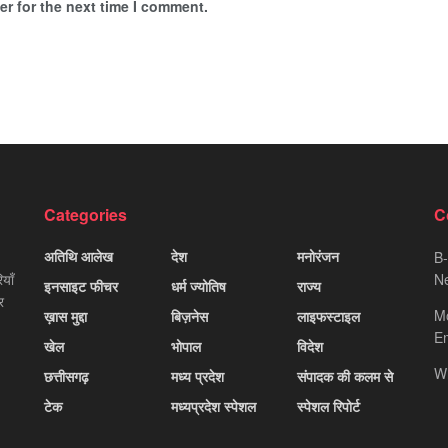
r for the next time I comment.
Categories
C
अतिथि आलेख
देश
मनोरंजन
B-
याँ
Ne
इनसाइट फीचर
धर्म ज्योतिष
राज्य
र
M
ख़ास मुद्दा
बिज़नेस
लाइफस्टाइल
Em
खेल
भोपाल
विदेश
W
छत्तीसगढ़
मध्य प्रदेश
संपादक की कलम से
टेक
मध्यप्रदेश स्पेशल
स्पेशल रिपोर्ट