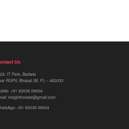
ontact Us
29, IT Park, Badwai
ar RGPV, Bhopal (M. P.) – 462033
obile: +91 93036 09004
ail: insighttvnews@gmail.com
hatsApp: +91 93036 09004