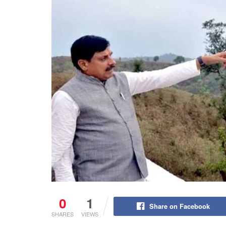
0
1
Share on Facebook
SHARES
VIEWS