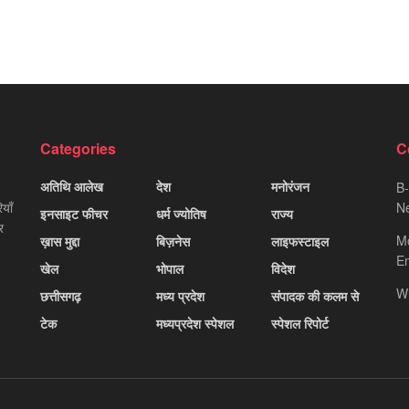
Categories
C
अतिथि आलेख
देश
मनोरंजन
B-
याँ
Ne
इनसाइट फीचर
धर्म ज्योतिष
राज्य
र
M
ख़ास मुद्दा
बिज़नेस
लाइफस्टाइल
Em
खेल
भोपाल
विदेश
W
छत्तीसगढ़
मध्य प्रदेश
संपादक की कलम से
टेक
मध्यप्रदेश स्पेशल
स्पेशल रिपोर्ट