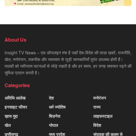
About Us
Insight TV News – एक ऑनलाइन मंच है जहाँ देश-विदेश की ताज़ा ख़बरें, राजनीति,
खेल, मनोरंजन, तकनीक और व्यवसाय से जुड़ी जानकारियाँ तुरंत उपलब्ध होती हैं।
पाठकों को नवीनतम घटनाओं से जोड़े रखती है और हर समय, हर जगह समाचार पढ़ने की
सुविधा प्रदान करती है।
Categories
अतिथि आलेख
देश
मनोरंजन
इनसाइट फीचर
धर्म ज्योतिष
राज्य
ख़ास मुद्दा
बिज़नेस
लाइफस्टाइल
खेल
भोपाल
विदेश
छत्तीसगढ़
मध्य प्रदेश
संपादक की कलम से