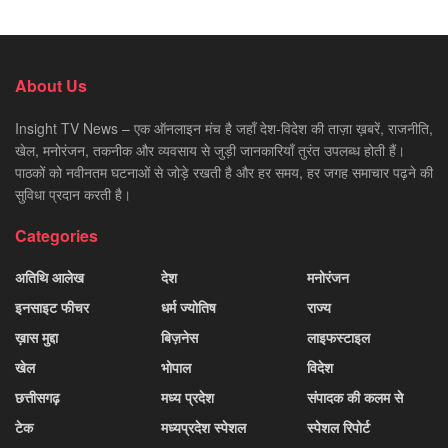
About Us
Insight TV News – एक ऑनलाइन मंच है जहाँ देश-विदेश की ताज़ा ख़बरें, राजनीति,
खेल, मनोरंजन, तकनीक और व्यवसाय से जुड़ी जानकारियाँ तुरंत उपलब्ध होती हैं।
पाठकों को नवीनतम घटनाओं से जोड़े रखती है और हर समय, हर जगह समाचार पढ़ने की
सुविधा प्रदान करती है।
Categories
अतिथि आलेख
देश
मनोरंजन
इनसाइट फीचर
धर्म ज्योतिष
राज्य
ख़ास मुद्दा
बिज़नेस
लाइफस्टाइल
खेल
भोपाल
विदेश
छत्तीसगढ़
मध्य प्रदेश
संपादक की कलम से
टेक
मध्यप्रदेश स्पेशल
स्पेशल रिपोर्ट