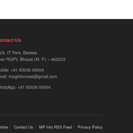
ontact Us
29, IT Park, Badwai
ar RGPV, Bhopal (M. P.) – 462033
obile: +91 93036 09004
ail: insighttvnews@gmail.com
hatsApp: +91 93036 09004
rtise
Contact Us
MP Info RSS Feed
Privacy Policy