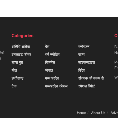
Categories
C
अतिथि आलेख
देश
मनोरंजन
B-
याँ
Ne
इनसाइट फीचर
धर्म ज्योतिष
राज्य
र
M
ख़ास मुद्दा
बिज़नेस
लाइफस्टाइल
Em
खेल
भोपाल
विदेश
W
छत्तीसगढ़
मध्य प्रदेश
संपादक की कलम से
टेक
मध्यप्रदेश स्पेशल
स्पेशल रिपोर्ट
Home
About Us
Adve