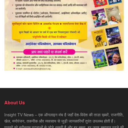
About Us
Insight TV News – एक ऑनलाइन मंच है जहाँ देश-विदेश की ताज़ा ख़बरें, राजनीति,
खेल, मनोरंजन, तकनीक और व्यवसाय से जुड़ी जानकारियाँ तुरंत उपलब्ध होती हैं।
पाठकों को नवीनतम घटनाओं से जोड़े रखती है और हर समय, हर जगह समाचार पढ़ने की