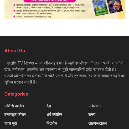
About Us
Insight TV News – एक ऑनलाइन मंच है जहाँ देश-विदेश की ताज़ा ख़बरें, राजनीति,
खेल, मनोरंजन, तकनीक और व्यवसाय से जुड़ी जानकारियाँ तुरंत उपलब्ध होती हैं।
पाठकों को नवीनतम घटनाओं से जोड़े रखती है और हर समय, हर जगह समाचार पढ़ने की
सुविधा प्रदान करती है।
Categories
अतिथि आलेख
देश
मनोरंजन
इनसाइट फीचर
धर्म ज्योतिष
राज्य
ख़ास मुद्दा
बिज़नेस
लाइफस्टाइल