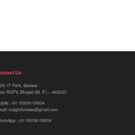
ontact Us
29, IT Park, Badwai
ar RGPV, Bhopal (M. P.) – 462033
obile: +91 93036 09004
ail: insighttvnews@gmail.com
hatsApp: +91 93036 09004