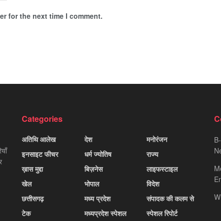
r for the next time I comment.
Categories
C
अतिथि आलेख
देश
मनोरंजन
B-
याँ
Ne
इनसाइट फीचर
धर्म ज्योतिष
राज्य
र
M
ख़ास मुद्दा
बिज़नेस
लाइफस्टाइल
Em
खेल
भोपाल
विदेश
W
छत्तीसगढ़
मध्य प्रदेश
संपादक की कलम से
टेक
मध्यप्रदेश स्पेशल
स्पेशल रिपोर्ट