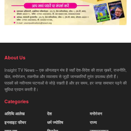
About Us
Insight TV News – एक ऑनलाइन मंच है जहाँ देश-विदेश की ताज़ा ख़बरें, राजनीति,
खेल, मनोरंजन, तकनीक और व्यवसाय से जुड़ी जानकारियाँ तुरंत उपलब्ध होती हैं।
पाठकों को नवीनतम घटनाओं से जोड़े रखती है और हर समय, हर जगह समाचार पढ़ने की
सुविधा प्रदान करती है।
Categories
अतिथि आलेख
देश
मनोरंजन
इनसाइट फीचर
धर्म ज्योतिष
राज्य
ख़ास मुद्दा
बिज़नेस
लाइफस्टाइल