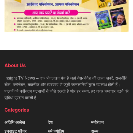
About Us
Insight TV News – एक ऑनलाइन मंच है जहाँ देश-विदेश की ताज़ा ख़बरें, राजनीति,
खेल, मनोरंजन, तकनीक और व्यवसाय से जुड़ी जानकारियाँ तुरंत उपलब्ध होती हैं।
पाठकों को नवीनतम घटनाओं से जोड़े रखती है और हर समय, हर जगह समाचार पढ़ने की
सुविधा प्रदान करती है।
Categories
अतिथि आलेख
देश
मनोरंजन
इनसाइट फीचर
धर्म ज्योतिष
राज्य