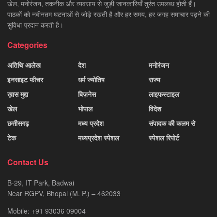
खेल, मनोरंजन, तकनीक और व्यवसाय से जुड़ी जानकारियाँ तुरंत उपलब्ध होती हैं।
पाठकों को नवीनतम घटनाओं से जोड़े रखती है और हर समय, हर जगह समाचार पढ़ने की
सुविधा प्रदान करती है।
Categories
अतिथि आलेख
देश
मनोरंजन
इनसाइट फीचर
धर्म ज्योतिष
राज्य
ख़ास मुद्दा
बिज़नेस
लाइफस्टाइल
खेल
भोपाल
विदेश
छत्तीसगढ़
मध्य प्रदेश
संपादक की कलम से
टेक
मध्यप्रदेश स्पेशल
स्पेशल रिपोर्ट
Contact Us
B-29, IT Park, Badwai
Near RGPV, Bhopal (M. P.) – 462033
Mobile: +91 93036 09004