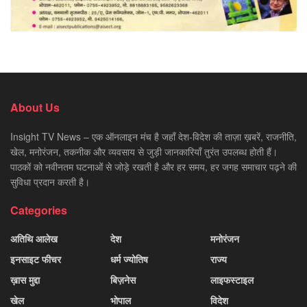
About Us
Insight TV News – एक ऑनलाइन मंच है जहाँ देश-विदेश की ताज़ा ख़बरें, राजनीति,
खेल, मनोरंजन, तकनीक और व्यवसाय से जुड़ी जानकारियाँ तुरंत उपलब्ध होती हैं।
पाठकों को नवीनतम घटनाओं से जोड़े रखती है और हर समय, हर जगह समाचार पढ़ने की
सुविधा प्रदान करती है।
Categories
अतिथि आलेख
देश
मनोरंजन
इनसाइट फीचर
धर्म ज्योतिष
राज्य
ख़ास मुद्दा
बिज़नेस
लाइफस्टाइल
खेल
भोपाल
विदेश