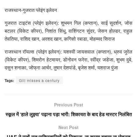
राजस्थान-गुजरात प्लेइंग इलेवन
गुजरात टाइटंस (प्लेइंग इलेवन): शुभमन गिल (कप्तान), साई सुदर्शन, जोस
बटलर (विकेट कीपर), निशांत सिंधु, वाशिंगटन सुंदर, जेसन होल्डर, राहुल
तेवतिया, राशिद खान, अरशद खान, कगिसो रबाडा, मोहम्मद सिराज
राजस्थान रॉयल्स (प्लेइंग इलेवन): यशस्वी जायसवाल (कप्तान), ध्रुव जुरेल
(विकेट कीपर), शिमरोन हेटमायर, डोनोवन फरेरा, रवींद्र जडेजा, शुभम दुबे,
दसुन शनाका, जोफ्रा आर्चर, तुषार देशपांडे, बृजेश शर्मा, यशराज पुंजा
Tags:
Gill misses a century
Previous Post
स्कूल में ‘हाले लुइया’ पढ़ाना पड़ा भारी: शिकायत के बाद हेड मास्टर निलंबित
Next Post
UAE ने रातों-रात पाकिस्तानियों को निकाला, ना कारण बताया ना मोहलत