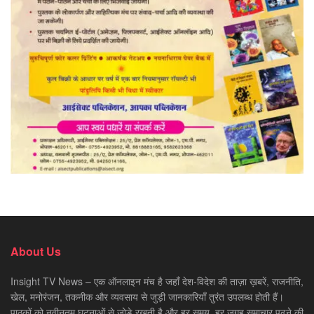
About Us
Insight TV News – एक ऑनलाइन मंच है जहाँ देश-विदेश की ताज़ा ख़बरें, राजनीति,
खेल, मनोरंजन, तकनीक और व्यवसाय से जुड़ी जानकारियाँ तुरंत उपलब्ध होती हैं।
पाठकों को नवीनतम घटनाओं से जोड़े रखती है और हर समय, हर जगह समाचार पढ़ने की