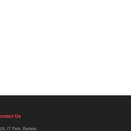
ontact Us
29, IT Park, Badwai