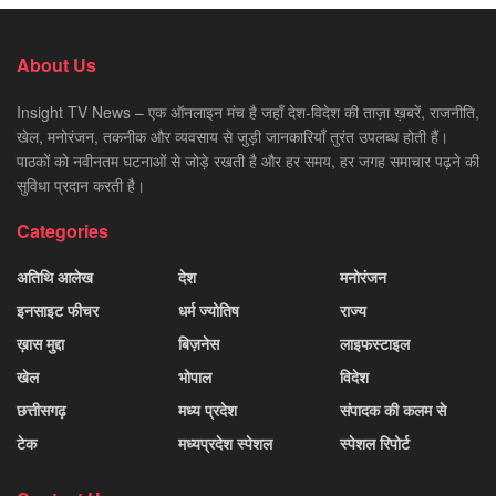
About Us
Insight TV News – एक ऑनलाइन मंच है जहाँ देश-विदेश की ताज़ा ख़बरें, राजनीति,
खेल, मनोरंजन, तकनीक और व्यवसाय से जुड़ी जानकारियाँ तुरंत उपलब्ध होती हैं।
पाठकों को नवीनतम घटनाओं से जोड़े रखती है और हर समय, हर जगह समाचार पढ़ने की
सुविधा प्रदान करती है।
Categories
अतिथि आलेख
देश
मनोरंजन
इनसाइट फीचर
धर्म ज्योतिष
राज्य
ख़ास मुद्दा
बिज़नेस
लाइफस्टाइल
खेल
भोपाल
विदेश
छत्तीसगढ़
मध्य प्रदेश
संपादक की कलम से
टेक
मध्यप्रदेश स्पेशल
स्पेशल रिपोर्ट