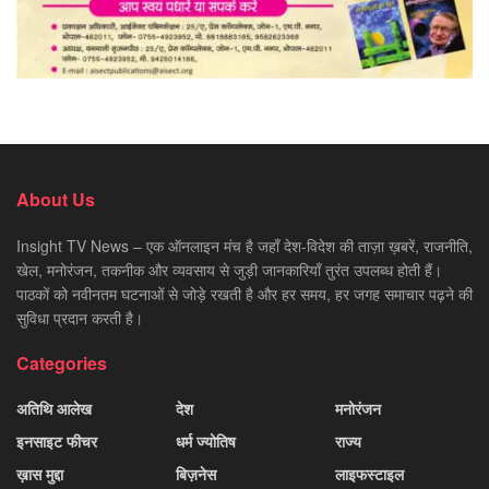
About Us
Insight TV News – एक ऑनलाइन मंच है जहाँ देश-विदेश की ताज़ा ख़बरें, राजनीति,
खेल, मनोरंजन, तकनीक और व्यवसाय से जुड़ी जानकारियाँ तुरंत उपलब्ध होती हैं।
पाठकों को नवीनतम घटनाओं से जोड़े रखती है और हर समय, हर जगह समाचार पढ़ने की
सुविधा प्रदान करती है।
Categories
अतिथि आलेख
देश
मनोरंजन
इनसाइट फीचर
धर्म ज्योतिष
राज्य
ख़ास मुद्दा
बिज़नेस
लाइफस्टाइल