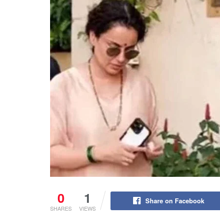
0
1
Share on Facebook
SHARES
VIEWS