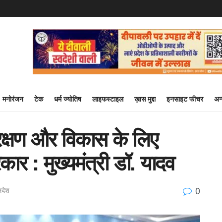
मनोरंजन
टेक
धर्म ज्योतिष
लाइफस्टाइल
ख़ास मुद्दा
इनसाइट फीचर
अन
रक्षण और विकास के लिए
रकार : मुख्यमंत्री डॉ. यादव
0
रदेश