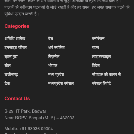
खेल, मनोरंजन, तकनीक और व्यवसाय से जुड़ी जानकारियाँ तुरंत उपलब्ध होती हैं।
पाठकों को नवीनतम घटनाओं से जोड़े रखती है और हर समय, हर जगह समाचार पढ़ने की
सुविधा प्रदान करती है।
Categories
अतिथि आलेख
देश
मनोरंजन
इनसाइट फीचर
धर्म ज्योतिष
राज्य
ख़ास मुद्दा
बिज़नेस
लाइफस्टाइल
खेल
भोपाल
विदेश
छत्तीसगढ़
मध्य प्रदेश
संपादक की कलम से
टेक
मध्यप्रदेश स्पेशल
स्पेशल रिपोर्ट
Contact Us
B-29, IT Park, Badwai
Near RGPV, Bhopal (M. P.) – 462033
Mobile: +91 93036 09004