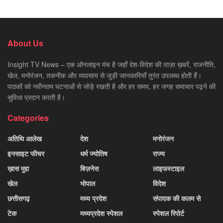
About Us
Insight TV News – एक ऑनलाइन मंच है जहाँ देश-विदेश की ताज़ा ख़बरें, राजनीति,
खेल, मनोरंजन, तकनीक और व्यवसाय से जुड़ी जानकारियाँ तुरंत उपलब्ध होती हैं।
पाठकों को नवीनतम घटनाओं से जोड़े रखती है और हर समय, हर जगह समाचार पढ़ने की
सुविधा प्रदान करती है।
Categories
अतिथि आलेख
देश
मनोरंजन
इनसाइट फीचर
धर्म ज्योतिष
राज्य
ख़ास मुद्दा
बिज़नेस
लाइफस्टाइल
खेल
भोपाल
विदेश
छत्तीसगढ़
मध्य प्रदेश
संपादक की कलम से
टेक
मध्यप्रदेश स्पेशल
स्पेशल रिपोर्ट