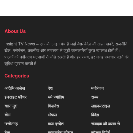
About Us
Insight TV News – एक ऑनलाइन मंच है जहाँ देश-विदेश की ताज़ा ख़बरें, राजनीति,
खेल, मनोरंजन, तकनीक और व्यवसाय से जुड़ी जानकारियाँ तुरंत उपलब्ध होती हैं।
पाठकों को नवीनतम घटनाओं से जोड़े रखती है और हर समय, हर जगह समाचार पढ़ने की
सुविधा प्रदान करती है।
Categories
अतिथि आलेख
देश
मनोरंजन
इनसाइट फीचर
धर्म ज्योतिष
राज्य
ख़ास मुद्दा
बिज़नेस
लाइफस्टाइल
खेल
भोपाल
विदेश
छत्तीसगढ़
मध्य प्रदेश
संपादक की कलम से
टेक
मध्यप्रदेश स्पेशल
स्पेशल रिपोर्ट