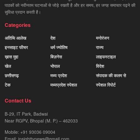
पाठकों को नवीनतम घटनाओं से जोड़े रखती है और हर समय, हर जगह समाचार पढ़ने की
सुविधा प्रदान करती है।
Categories
अतिथि आलेख
देश
मनोरंजन
इनसाइट फीचर
धर्म ज्योतिष
राज्य
ख़ास मुद्दा
बिज़नेस
लाइफस्टाइल
खेल
भोपाल
विदेश
छत्तीसगढ़
मध्य प्रदेश
संपादक की कलम से
टेक
मध्यप्रदेश स्पेशल
स्पेशल रिपोर्ट
Contact Us
B-29, IT Park, Badwai
Near RGPV, Bhopal (M. P.) – 462033
Mobile: +91 93036 09004
Email: insighttvnews@gmail.com