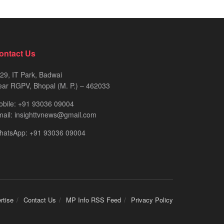
ontact Us
29, IT Park, Badwai
ar RGPV, Bhopal (M. P.) – 462033
obile: +91 93036 09004
ail: insighttvnews@gmail.com
hatsApp: +91 93036 09004
rtise
Contact Us
MP Info RSS Feed
Privacy Policy