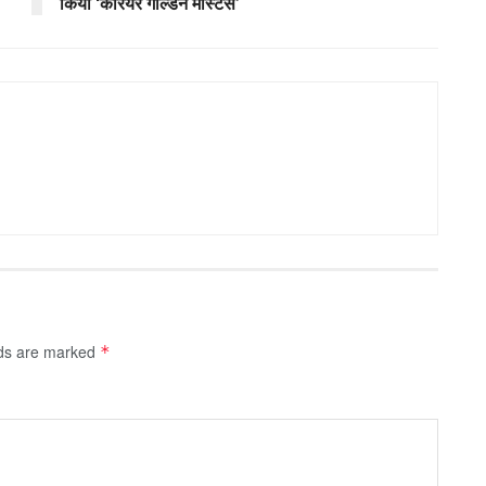
किया ‘करियर गोल्डन मास्टर्स’
lds are marked
*