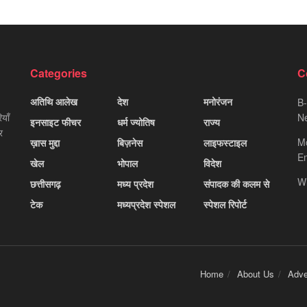
Categories
C
अतिथि आलेख
देश
मनोरंजन
B-
याँ
Ne
इनसाइट फीचर
धर्म ज्योतिष
राज्य
र
M
ख़ास मुद्दा
बिज़नेस
लाइफस्टाइल
Em
खेल
भोपाल
विदेश
W
छत्तीसगढ़
मध्य प्रदेश
संपादक की कलम से
टेक
मध्यप्रदेश स्पेशल
स्पेशल रिपोर्ट
Home
About Us
Adve