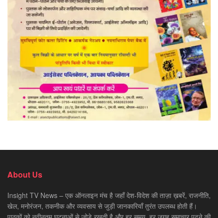
About Us
Insight TV News – एक ऑनलाइन मंच है जहाँ देश-विदेश की ताज़ा ख़बरें, राजनीति,
खेल, मनोरंजन, तकनीक और व्यवसाय से जुड़ी जानकारियाँ तुरंत उपलब्ध होती हैं।
पाठकों को नवीनतम घटनाओं से जोड़े रखती है और हर समय, हर जगह समाचार पढ़ने की