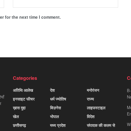
r for the next time I comment.
Categories
C
अतिथि आलेख
देश
मनोरंजन
B-
याँ
Ne
इनसाइट फीचर
धर्म ज्योतिष
राज्य
र
M
ख़ास मुद्दा
बिज़नेस
लाइफस्टाइल
Em
खेल
भोपाल
विदेश
W
छत्तीसगढ़
मध्य प्रदेश
संपादक की कलम से