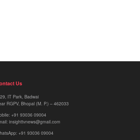
ontact Us
29, IT Park, Badwai
ar RGPV, Bhopal (M. P.) – 462033
obile: +91 93036 09004
ail: insighttvnews@gmail.com
hatsApp: +91 93036 09004